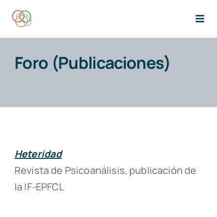
Saltar
al
Togg
Navi
contenido
INICIO
Foro (Publicaciones)
FORO
ESCUELA
JAKINMINA
Heteridad
Revista de Psicoanálisis, publicación de
ACTIVIDADES DEL FORO
la IF-EPFCL
DOCUMENTACIÓN