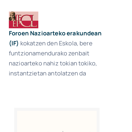
Foroen Nazioarteko erakundean
(IF)
kokatzen den Eskola, bere
funtzionamendurako zenbait
nazioarteko nahiz tokian tokiko,
instantzietan antolatzen da