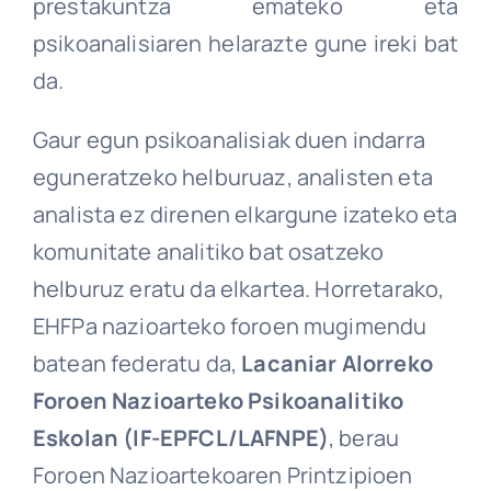
prestakuntza emateko eta
psikoanalisiaren helarazte gune ireki bat
HARREMANA
da.
[ESPAÑOL]
Gaur egun psikoanalisiak duen indarra
eguneratzeko helburuaz, analisten eta
analista ez direnen elkargune izateko eta
komunitate analitiko bat osatzeko
helburuz eratu da elkartea. Horretarako,
EHFPa nazioarteko foroen mugimendu
batean federatu da,
Lacaniar Alorreko
Foroen Nazioarteko Psikoanalitiko
Eskolan (IF-EPFCL/LAFNPE)
, berau
Foroen Nazioartekoaren Printzipioen