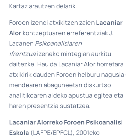
Kartaz arautzen delarik.
Foroen izenei atxikitzen zaien
Lacaniar
Alor
kontzeptuaren erreferentziak J.
Lacanen
Psikoanalisiaren
ifrentzua
izeneko mintegian aurkitu
daitezke. Hau da Lacaniar Alor horretara
atxikirik dauden Foroen helburu nagusia:
mendearen abaguneetan diskurtso
analitikoaren aldeko apustua egitea eta
haren presentzia sustatzea.
Lacaniar Alorreko Foroen Psikoanalisi
Eskola
(LAFPE/EPFCL), 2001eko