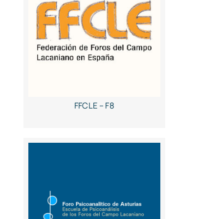
FFCLE – F8