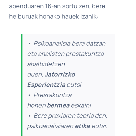
abenduaren 16-an sortu zen, bere
helburuak honako hauek izanik:
• Psikoanalisia bera datzan
eta analisten prestakuntza
ahalbidetzen
duen,
Jatorrizko
Esperientzia
eutsi
• Prestakuntza
honen
bermea
eskaini
• Bere praxiaren teoría den,
psikoanalisiaren
etika
eutsi.